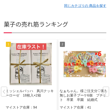
同じカテゴリの 商品を探す
菓子の売れ筋ランキング
ミッシェルバッハ 夙川クッキ
なぁちゃん。様ご注文分♡風船
ーローゼ 18枚入×2箱
無しお菓子ブーケ6個 プチギフ
ト 卒業 卒園 結婚式
マイストア在庫：
94
マイストア在庫：
41