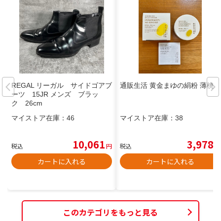
REGAL リーガル サイドゴアブ
通販生活 黄金まゆの絹粉 薄桃
ーツ 15JR メンズ ブラッ
ク 26cm
マイストア在庫：
46
マイストア在庫：
38
10,061
3,978
税込
円
税込
円
カートに入れる
カートに入れる
このカテゴリをもっと見る