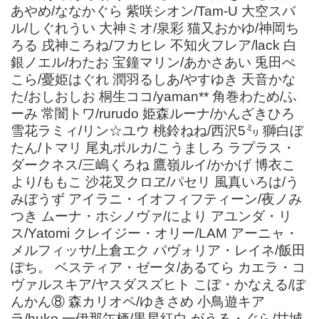
あやめ/ななかぐら 紫咲シオン/Tam-U 大空スバ
ル/しぐれうい 大神ミオ/泉彩 猫又おかゆ/神岡ち
ろる 戌神ころね/フカヒレ 不知火フレア/lack 白
銀ノエル/わたお 宝鐘マリン/あかさあい 兎田ぺ
こら/憂姫はぐれ 潤羽るしあ/やすゆき 天音かな
た/おしおしお 桐生ココ/yaman** 角巻わため/ふ
ーみ 常闇トワ/rurudo 姫森ルーナ/かんざきひろ
雪花ラミィ/リン☆ユウ 桃鈴ねね/西沢5㍉ 獅白ぼ
たん/トマリ 尾丸ポルカ/こうましろ ラプラス・
ダークネス/三嶋くろね 鷹嶺ルイ/かかげ 博衣こ
より/ももこ 沙花叉クロヱ/パセリ 風真いろは/う
みぼうず アイラニ・イオフィフティーン/夜ノみ
つき ムーナ・ホシノヴァ/により アユンダ・リ
ス/Yatomi クレイジー・オリー/LAM アーニャ・
メルフィッサ/上倉エク パヴォリア・レイネ/飯田
ぽち。 ベスティア・ゼータ/あるてら カエラ・コ
ヴァルスキア/ヤスダスズヒト こぼ・かなえる/ぽ
んかん⑧ 森カリオペ/ゆきさめ 小鳥遊キア
ラ/huke 一伊那尓栖/黒星紅白 がうる・ぐら/甘城