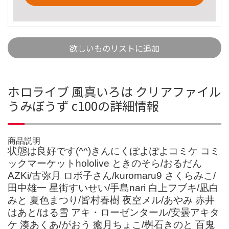
欲しいものリストに追加
ホロライブ 風真いろは クリアファイル
うみぼうず c100の詳細情報
商品説明
状態は良好です(^^)きんにくぽよぽよコミケ コミ
ックマーケットhololive ときのそら/おるだん
AZKi/古弥月 ロボ子さん/kuromaru9 さくらみこ/
田中雄一 星街すいせい/手島nari 白上フブキ/凪白
みと 夏色まつり/皆村春樹 夜空メル/あやみ 赤井
はあと/はる雪 アキ・ローゼンタール/安曇アキタ
ケ 湊あくあ/がおう 癒月ちょこ/桝石きのと 百鬼