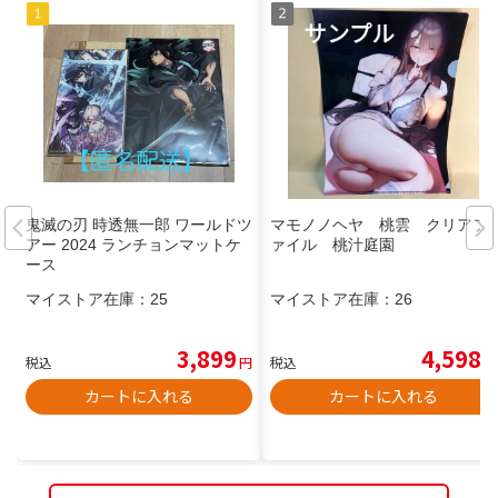
鬼滅の刃 時透無一郎 ワールドツ
マモノノヘヤ 桃雲 クリアフ
アー 2024 ランチョンマットケ
ァイル 桃汁庭園
ース
マイストア在庫：
25
マイストア在庫：
26
3,899
4,598
税込
円
税込
円
カートに入れる
カートに入れる