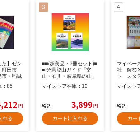
した】ゼン
■■(超美品・3冊セット)■
マイペース
 町田市
■ 分県登山ガイド「富
社 解答
島市・稲城
山・石川・岐阜県の山」
ト スタ
て
5教科
庫：
85
マイストア在庫：
10
マイスト
4,212
3,899
円
円
税込
税込
入れる
カートに入れる
カー