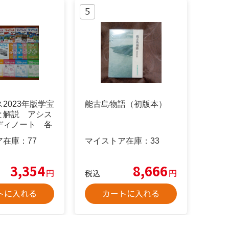
2023年版学宝
能古島物語（初版本）
と解説 アシス
ディノート 各
ア在庫：
77
マイストア在庫：
33
3,354
8,666
円
円
税込
トに入れる
カートに入れる