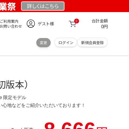
 創業祭
詳しくは
こちら
合計金額
ご利用案内
0
ゲスト様
0円
お問い合わせ
変更
ログイン
新規会員登録
初版本）
d.de 限定モデル
の使い心地などをご紹介いただいております！