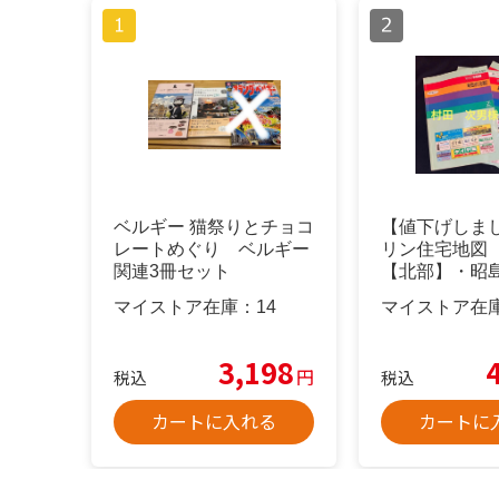
ベルギー 猫祭りとチョコ
【値下げしま
レートめぐり ベルギー
リン住宅地図
関連3冊セット
【北部】・昭
市 3冊まとめ
マイストア在庫：
14
マイストア在
3,198
円
税込
税込
カートに入れる
カートに