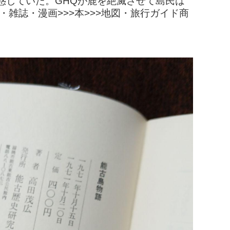
惑していた。GHQが鹿を絶滅させて島民は
雑誌・漫画>>>本>>>地図・旅行ガイド商