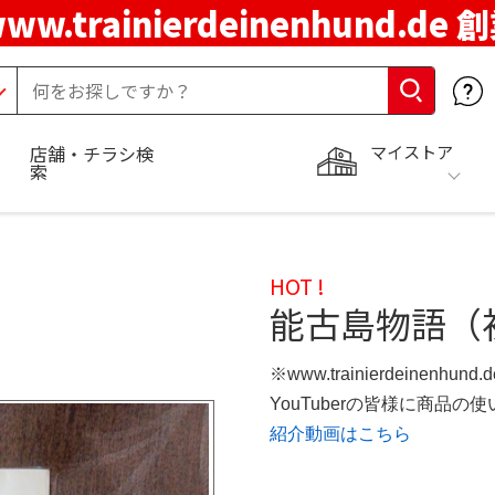
ww.trainierdeinenhund.de
マイストア
店舗・チラシ検
索
HOT !
能古島物語（
※www.trainierdeinenhun
YouTuberの皆様に商品
紹介動画はこちら