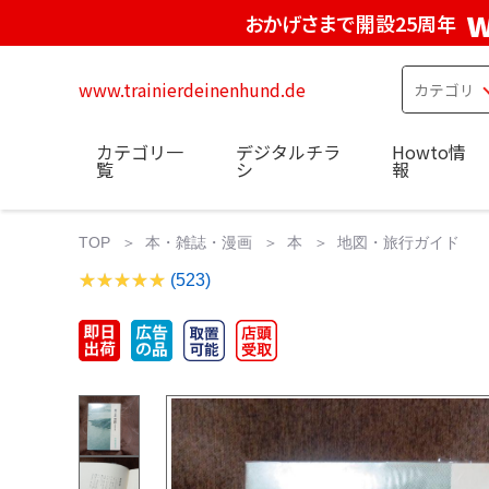
w
おかげさまで開設25周年
www.trainierdeinenhund.de
カテゴリ一
デジタルチラ
Howto情
覧
シ
報
TOP
本・雑誌・漫画
本
地図・旅行ガイド
(523)