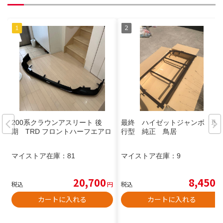
200系クラウンアスリート 後
最終 ハイゼットジャンボ 現
期 TRD フロントハーフエアロ
行型 純正 鳥居
マイストア在庫：
81
マイストア在庫：
9
20,700
8,450
税込
円
税込
円
カートに入れる
カートに入れる