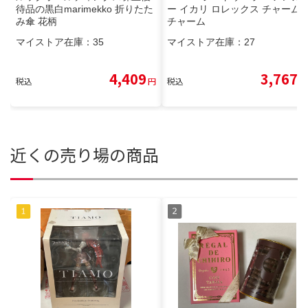
待品の黒白marimekko 折りたた
ー イカリ ロレックス チャーム
み傘 花柄
チャーム
マイストア在庫：
35
マイストア在庫：
27
4,409
3,767
税込
円
税込
円
近くの売り場の商品