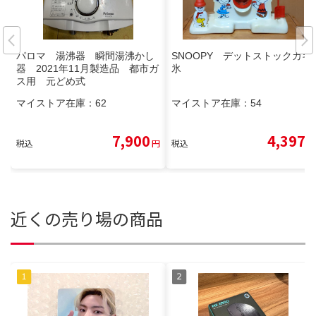
パロマ 湯沸器 瞬間湯沸かし
SNOOPY デットストックカキ
器 2021年11月製造品 都市ガ
氷
ス用 元どめ式
マイストア在庫：
62
マイストア在庫：
54
7,900
4,397
税込
円
税込
円
近くの売り場の商品