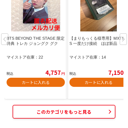
BTS BEYOND THE STAGE 限定
【まりもっくる様専用】MXTB1
特典 トレカ ジョングク グク
S 一度だけ接続 ほぼ新品
マイストア在庫：
22
マイストア在庫：
14
4,757
7,150
税込
円
税込
円
カートに入れる
カートに入れる
このカテゴリをもっと見る