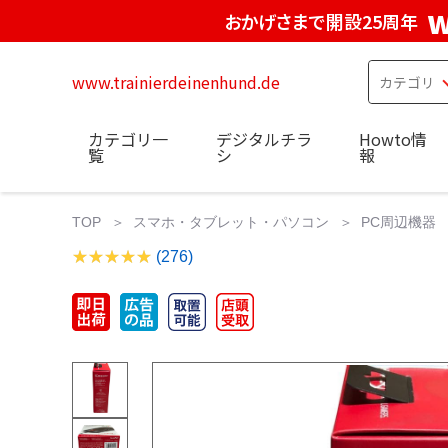
w
おかげさまで開設25周年
www.trainierdeinenhund.de
カテゴリ一
デジタルチラ
Howto情
覧
シ
報
TOP
スマホ・タブレット・パソコン
PC周辺機器
(276)