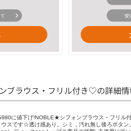
いて
受
る
ォンブラウス・フリル付き♡の詳細情
¥5980に値下げ!NOBLE★シフォンブラウス・フリ
ウスです☆透け感あり。シミ，汚れ無し後ろボタン。被