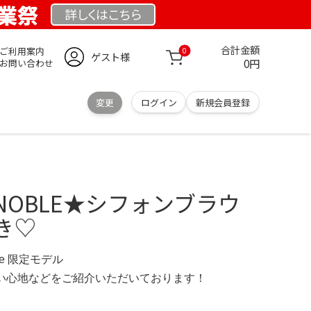
 創業祭
詳しくは
こちら
合計金額
ご利用案内
0
ゲスト様
0円
お問い合わせ
変更
ログイン
新規会員登録
OBLE★シフォンブラウ
き♡
d.de 限定モデル
の使い心地などをご紹介いただいております！