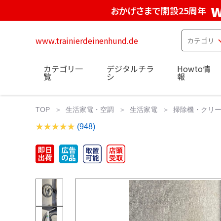
w
おかげさまで開設25周年
www.trainierdeinenhund.de
カテゴリ一
デジタルチラ
Howto情
覧
シ
報
TOP
生活家電・空調
生活家電
掃除機・クリ
(948)