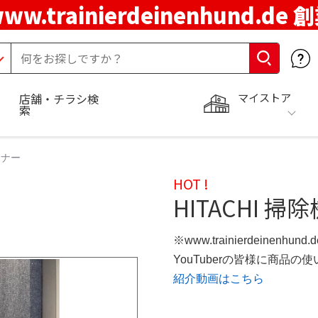
ww.trainierdeinenhund.de
マイストア
店舗・チラシ検
索
ーナー
HOT !
HITACHI 掃除
※www.trainierdeinenhun
YouTuberの皆様に商品
紹介動画はこちら