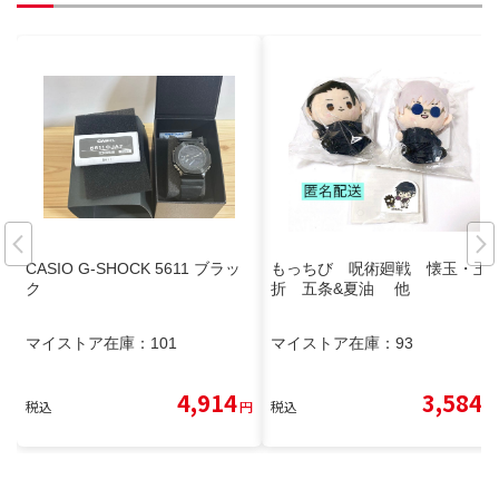
CASIO G-SHOCK 5611 ブラッ
もっちび 呪術廻戦 懐玉・玉
ク
折 五条&夏油 他
マイストア在庫：
101
マイストア在庫：
93
4,914
3,584
税込
円
税込
円