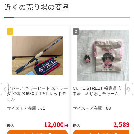
近くの売り場の商品
デジーノ キラーヒート ストラー
CUTIE STREET 桜庭遥花 ミニ
ダ KSR-SJ63XULRST レッドモ
巾着 めじるしチャーム
デル
マイストア在庫：
61
マイストア在庫：
53
12,000
2,589
税込
円
税込
円