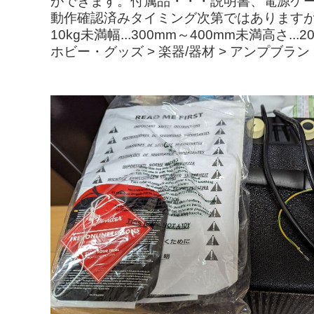
ができます。付属品・・・説明書、電源ケー
動作確認済みタイミング次第ではありますが
10kg未満幅...300mm～400mm未満高
ホビー・グッズ > 楽器/器材 > アンプブ