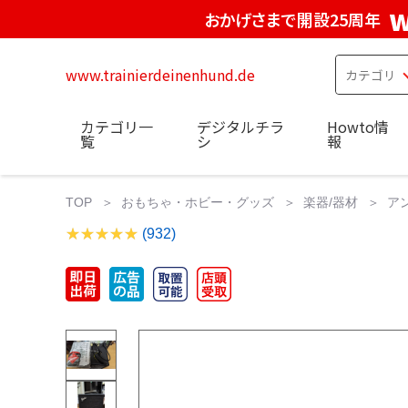
w
おかげさまで開設25周年
www.trainierdeinenhund.de
カテゴリ一
デジタルチラ
Howto情
覧
シ
報
TOP
おもちゃ・ホビー・グッズ
楽器/器材
ア
(932)