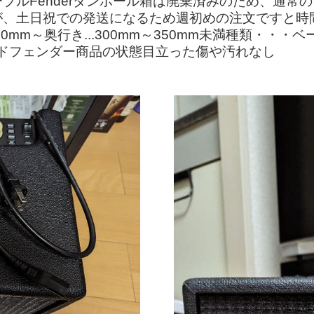
ブルFenderダンボール箱は廃棄済みのため、通常
、土日祝での発送になるため週初めの注文ですと時間を
さ...200mm～奥行き...300mm～350mm未満種
ランドフェンダー商品の状態目立った傷や汚れなし