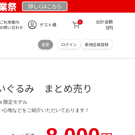
 創業祭
詳しくは
こちら
合計金額
ご利用案内
0
ゲスト様
0円
お問い合わせ
変更
ログイン
新規会員登録
いぐるみ まとめ売り
d.de 限定モデル
の使い心地などをご紹介いただいております！