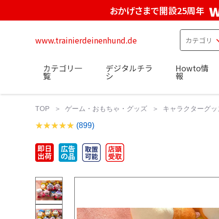
w
おかげさまで開設25周年
www.trainierdeinenhund.de
カテゴリ一
デジタルチラ
Howto情
覧
シ
報
TOP
ゲーム・おもちゃ・グッズ
キャラクターグッ
(899)